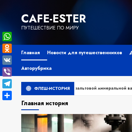
Перейти
к
СAFE-ESTER
содержимому
ПУТЕШЕСТВИЕ ПО МИРУ
WhatsApp
Главная
Новости для путешественников
Odnoklassniki
Авторубрика
VK
Viber
М-ПМ из базальтовой минеральной ваты по ГОСТ
ФЛЕШ-ИСТОРИЯ
Telegram
Главная история
Отправить