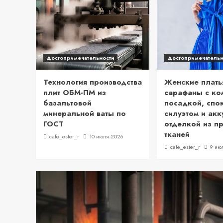
Достопримечательности
Достопримечательн
Технология производства
Женские плать
плит ОБМ-ПМ из
сарафаны с ко
базальтовой
посадкой, спо
минеральной ваты по
силуэтом и акк
ГОСТ
отделкой из п
тканей
cafe_ester_r
10 июля 2026
cafe_ester_r
9 ию