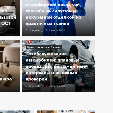
с комфортной посадкой,
тва
спокойным силуэтом и
льтовой
аккуратной отделкой из
 ГОСТ
практичных тканей
тья и сарафаны с
cafe_ester_r
9 июля 2026
 посадкой,
Криптовалюта и бизнес
илуэтом и
Техобслуживание
Достоприм
автомобилей: плановые
отделкой из
Вид
процедуры, регламентные
интервалы и основные
тканей
акс
икюра
проверки
cafe_ester_r
9 июня 2026
cafe_ester_