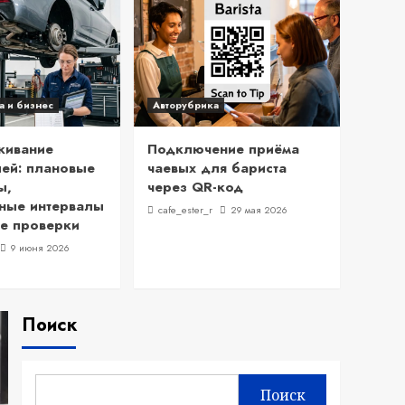
а и бизнес
Авторубрика
живание
Подключение приёма
ей: плановые
чаевых для бариста
ы,
через QR-код
ные интервалы
cafe_ester_r
29 мая 2026
е проверки
9 июня 2026
Поиск
Поиск