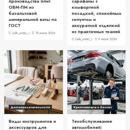
производства плит
сарафаны с
ОБМ-ПМ из
комфортной
базальтовой
посадкой, спокойным
минеральной ваты по
силуэтом и
ГОСТ
аккуратной отделкой
из практичных тканей
cafe_ester_r
10 июля 2026
cafe_ester_r
9 июля 2026
Достопримечательности
Криптовалюта и бизнес
Виды инструментов и
Техобслуживание
аксессуаров для
автомобилей: