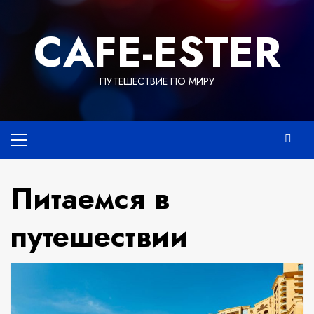
Перейти
к
СAFE-ESTER
содержимому
ПУТЕШЕСТВИЕ ПО МИРУ
Основное
меню
Питаемся в
путешествии