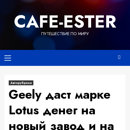
Перейти
к
СAFE-ESTER
содержимому
ПУТЕШЕСТВИЕ ПО МИРУ
Основное
меню
Авторубрика
Geely даст марке
Lotus денег на
новый завод и на