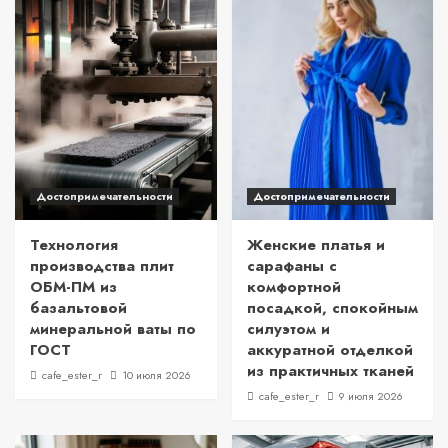
Достопримечательности
Достопримечательности
Технология
Женские платья и
производства плит
сарафаны с
ОБМ-ПМ из
комфортной
базальтовой
посадкой, спокойным
минеральной ваты по
силуэтом и
ГОСТ
аккуратной отделкой
из практичных тканей
cafe_ester_r
10 июля 2026
cafe_ester_r
9 июля 2026