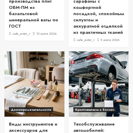
производства плит
сарафаны с
ОБМ-ПМ из
комфортной
базальтовой
посадкой, спокойным
минеральной ваты по
силуэтом и
ГОСТ
аккуратной отделкой
из практичных тканей
cafe_ester_r
10 июля 2026
cafe_ester_r
9 июля 2026
Достопримечательности
Криптовалюта и бизнес
Виды инструментов и
Техобслуживание
аксессуаров для
автомобилей: