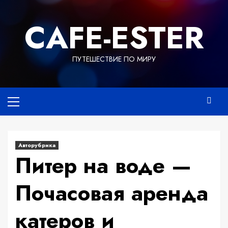
Перейти
к
СAFE-ESTER
содержимому
ПУТЕШЕСТВИЕ ПО МИРУ
Основное
меню
Авторубрика
Питер на воде —
Почасовая аренда
катеров и