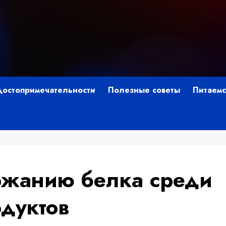
Достопримечательности
Полезные советы
Питаемс
ржанию белка среди
одуктов