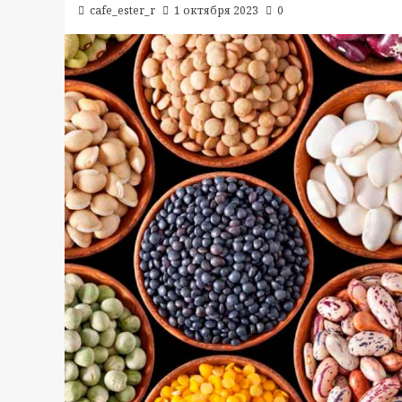
cafe_ester_r
1 октября 2023
0