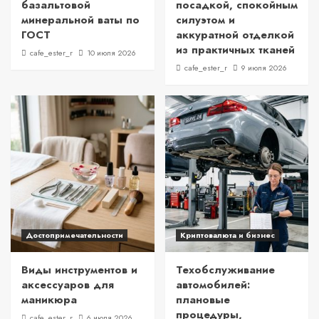
базальтовой
посадкой, спокойным
минеральной ваты по
силуэтом и
ГОСТ
аккуратной отделкой
из практичных тканей
cafe_ester_r
10 июля 2026
cafe_ester_r
9 июля 2026
Достопримечательности
Криптовалюта и бизнес
Виды инструментов и
Техобслуживание
аксессуаров для
автомобилей:
маникюра
плановые
процедуры,
cafe_ester_r
6 июля 2026