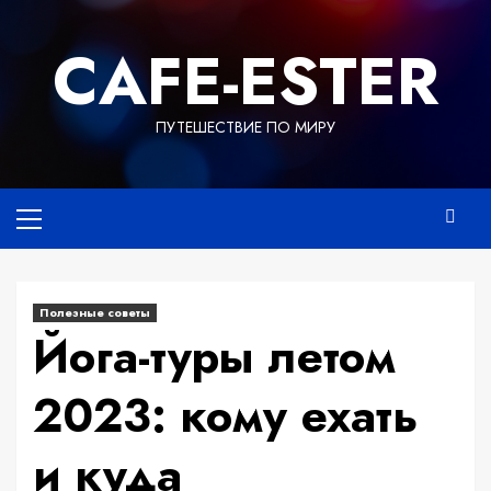
Перейти
к
СAFE-ESTER
содержимому
ПУТЕШЕСТВИЕ ПО МИРУ
Основное
меню
Полезные советы
Йога-туры летом
2023: кому ехать
и куда