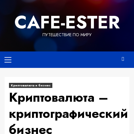
Перейти
к
СAFE-ESTER
содержимому
ПУТЕШЕСТВИЕ ПО МИРУ
Основное
меню
Криптовалюта и бизнес
Криптовалюта –
криптографический
бизнес