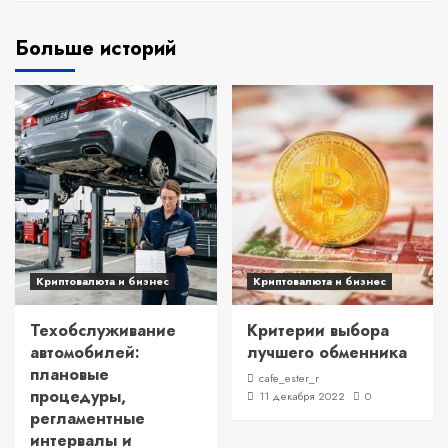
Больше историй
Криптовалюта и бизнес
Криптовалюта и бизнес
Техобслуживание
Критерии выбора
автомобилей:
лучшего обменника
плановые
cafe_ester_r
процедуры,
11 декабря 2022
0
регламентные
интервалы и