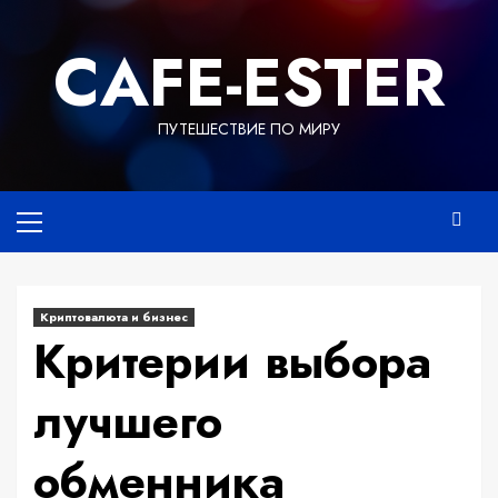
Перейти
к
СAFE-ESTER
содержимому
ПУТЕШЕСТВИЕ ПО МИРУ
Основное
меню
Криптовалюта и бизнес
Критерии выбора
лучшего
обменника