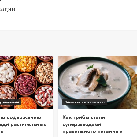
кации
путешествии
Питаемся в путешествии
по содержанию
Как грибы стали
еди растительных
суперзвездами
ов
правильного питания и