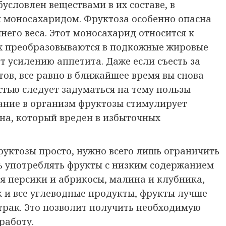
условлен веществами в их составе, в
м моносахаридом. Фруктоза особенно опасна
шнего веса. Этот моносахарид относится к
х преобразовываются в подкожные жировые
ет усилению аппетита. Даже если съесть за
ов, все равно в ближайшее время вы снова
остью следует задуматься на тему пользы
ание в организм фруктозы стимулирует
на, который вреден в избыточных
уктозы просто, нужно всего лишь ограничить
сть употреблять фрукты с низким содержанием
ся персики и абрикосы, малина и клубника,
к и все углеводные продукты, фрукты лучше
втрак. Это позволит получить необходимую
работу.