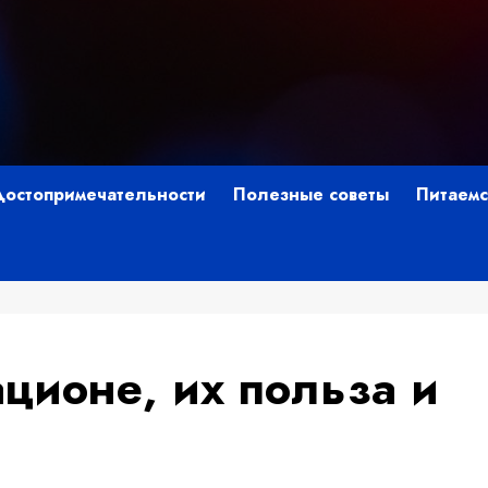
Достопримечательности
Полезные советы
Питаемс
ационе, их польза и