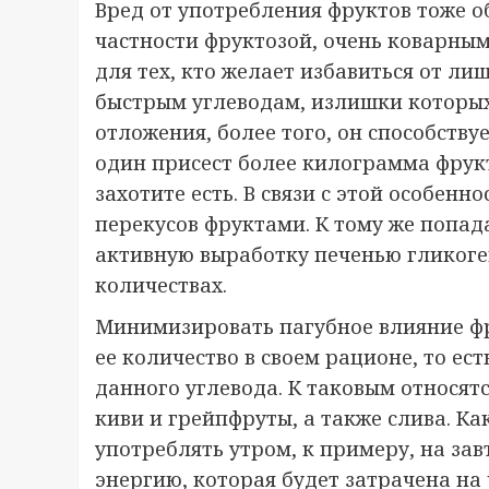
Вред от употребления фруктов тоже об
частности фруктозой, очень коварны
для тех, кто желает избавиться от ли
быстрым углеводам, излишки которы
отложения, более того, он способству
один присест более килограмма фрукт
захотите есть. В связи с этой особенн
перекусов фруктами. К тому же попад
активную выработку печенью гликоге
количествах.
Минимизировать пагубное влияние фр
ее количество в своем рационе, то е
данного углевода. К таковым относят
киви и грейпфруты, а также слива. Ка
употреблять утром, к примеру, на за
энергию, которая будет затрачена на 