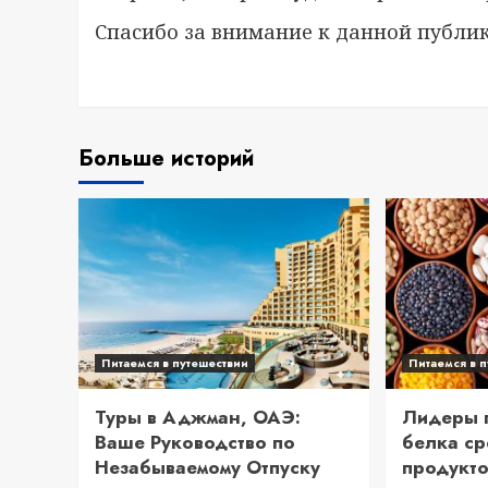
Спасибо за внимание к данной публи
Больше историй
Питаемся в путешествии
Питаемся в 
Туры в Аджман, ОАЭ:
Лидеры 
Ваше Руководство по
белка ср
Незабываемому Отпуску
продукт