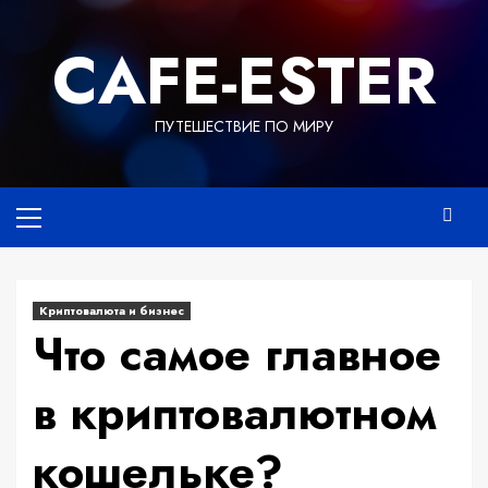
Перейти
к
СAFE-ESTER
содержимому
ПУТЕШЕСТВИЕ ПО МИРУ
Основное
меню
Криптовалюта и бизнес
Что самое главное
в криптовалютном
кошельке?