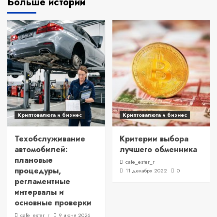
Больше историй
Криптовалюта и бизнес
Криптовалюта и бизнес
Техобслуживание
Критерии выбора
автомобилей:
лучшего обменника
плановые
cafe_ester_r
процедуры,
11 декабря 2022
0
регламентные
интервалы и
основные проверки
cafe_ester_r
9 июня 2026