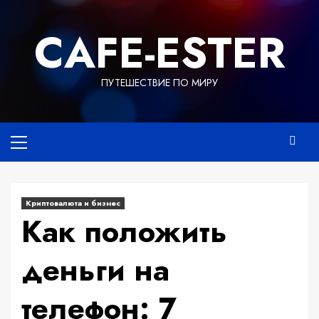
Перейти
к
СAFE-ESTER
содержимому
ПУТЕШЕСТВИЕ ПО МИРУ
Основное
меню
Криптовалюта и бизнес
Как положить
деньги на
телефон: 7